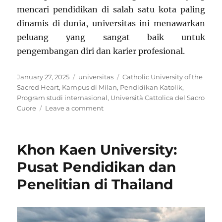
mencari pendidikan di salah satu kota paling
dinamis di dunia, universitas ini menawarkan
peluang yang sangat baik untuk
pengembangan diri dan karier profesional.
Posted
Categories
Tags
January 27, 2025
universitas
Catholic University of the
on
Sacred Heart
,
Kampus di Milan
,
Pendidikan Katolik
,
Program studi internasional
,
Università Cattolica del Sacro
on
Cuore
Leave a comment
Catholic
University
of
Khon Kaen University:
the
Sacred
Pusat Pendidikan dan
Heart:
Penelitian di Thailand
Pendidikan
Berkualitas
dengan
Sentuhan
Spiritual