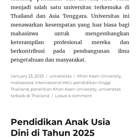
menjadi salah satu universitas terkemuka di
Thailand dan Asia Tenggara. Universitas ini
menawarkan kesempatan yang luar biasa bagi
mahasiswa untuk mengembangkan
keterampilan profesional mereka dan
berkontribusi pada pembangunan ilmu
pengetahuan dan masyarakat.
Posted
Categories
Tags
January 23, 2025
universitas
Khon Kaen University
,
on
mahasiswa internasional KKU
,
pendidikan tinggi
Thailand
,
penelitian Khon Kaen University
,
universitas
on
terbaik di Thailand
Leave a comment
Khon
Kaen
University:
Pendidikan Anak Usia
Pusat
Pendidikan
Dini di Tahun 2025
dan