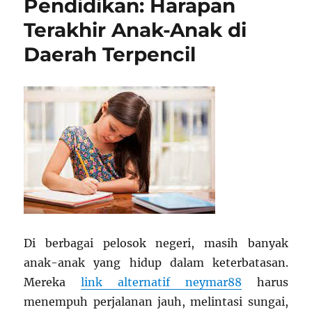
Pendidikan: Harapan
Sekolah:
Mengasah
Terakhir Anak-Anak di
Logika,
Daerah Terpencil
Rasa
Ingin
Tahu,
dan
Kepedulian
pada
Alam
Di berbagai pelosok negeri, masih banyak
anak-anak yang hidup dalam keterbatasan.
Mereka
link alternatif neymar88
harus
menempuh perjalanan jauh, melintasi sungai,