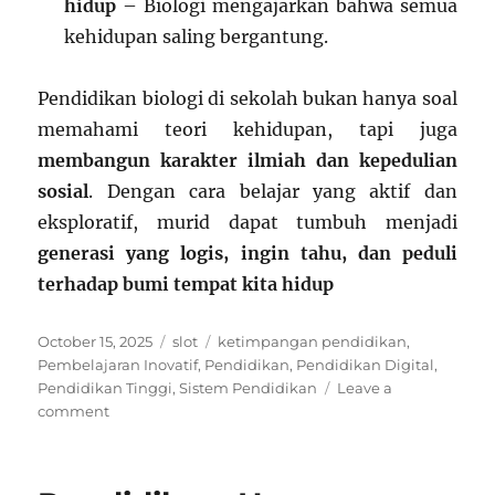
hidup
– Biologi mengajarkan bahwa semua
kehidupan saling bergantung.
Pendidikan biologi di sekolah bukan hanya soal
memahami teori kehidupan, tapi juga
membangun karakter ilmiah dan kepedulian
sosial
. Dengan cara belajar yang aktif dan
eksploratif, murid dapat tumbuh menjadi
generasi yang logis, ingin tahu, dan peduli
terhadap bumi tempat kita hidup
Posted
Categories
Tags
October 15, 2025
slot
ketimpangan pendidikan
,
on
Pembelajaran Inovatif
,
Pendidikan
,
Pendidikan Digital
,
Pendidikan Tinggi
,
Sistem Pendidikan
Leave a
on
comment
Pendidikan
Biologi
di