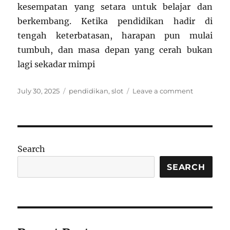
kesempatan yang setara untuk belajar dan
berkembang. Ketika pendidikan hadir di
tengah keterbatasan, harapan pun mulai
tumbuh, dan masa depan yang cerah bukan
lagi sekadar mimpi
Posted
Categories
on
July 30, 2025
pendidikan
,
slot
Leave a comment
on
Pendidika
Harapan
Terakhir
Anak-
Anak
Search
di
Daerah
SEARCH
Terpencil