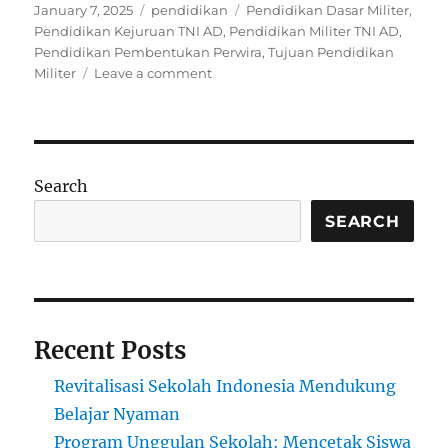
Posted
Categories
Tags
January 7, 2025
pendidikan
Pendidikan Dasar Militer
,
on
Pendidikan Kejuruan TNI AD
,
Pendidikan Militer TNI AD
,
Pendidikan Pembentukan Perwira
,
Tujuan Pendidikan
on
Militer
Leave a comment
Pendidikan
Militer
TNI
AD:
Membangun
Search
Kekuatan
dan
SEARCH
Kedisiplinan
Prajurit
Recent Posts
Revitalisasi Sekolah Indonesia Mendukung
Belajar Nyaman
Program Unggulan Sekolah: Mencetak Siswa