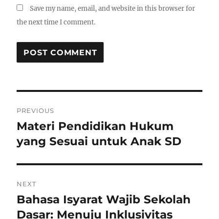
Save my name, email, and website in this browser for
the next time I comment.
Post
PREVIOUS
navigation
Materi Pendidikan Hukum
Previous
post:
yang Sesuai untuk Anak SD
NEXT
Bahasa Isyarat Wajib Sekolah
Next
post:
Dasar: Menuju Inklusivitas