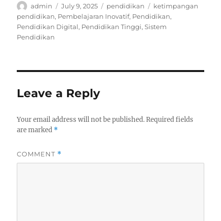
Author
Posted
Categories
Tags
admin
July 9, 2025
pendidikan
ketimpangan
on
pendidikan
,
Pembelajaran Inovatif
,
Pendidikan
,
Pendidikan Digital
,
Pendidikan Tinggi
,
Sistem
Pendidikan
Leave a Reply
Your email address will not be published.
Required fields
are marked
*
COMMENT
*