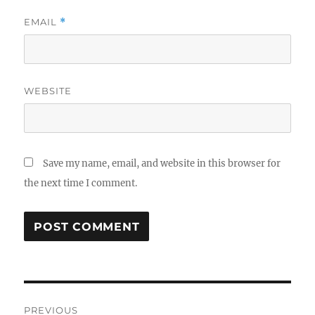
EMAIL
*
WEBSITE
Save my name, email, and website in this browser for
the next time I comment.
Post
PREVIOUS