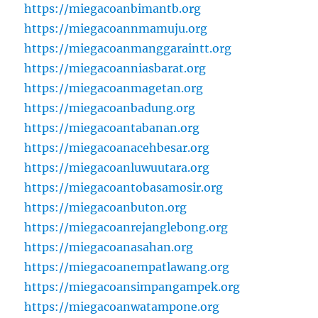
https://miegacoanbimantb.org
https://miegacoannmamuju.org
https://miegacoanmanggaraintt.org
https://miegacoanniasbarat.org
https://miegacoanmagetan.org
https://miegacoanbadung.org
https://miegacoantabanan.org
https://miegacoanacehbesar.org
https://miegacoanluwuutara.org
https://miegacoantobasamosir.org
https://miegacoanbuton.org
https://miegacoanrejanglebong.org
https://miegacoanasahan.org
https://miegacoanempatlawang.org
https://miegacoansimpangampek.org
https://miegacoanwatampone.org