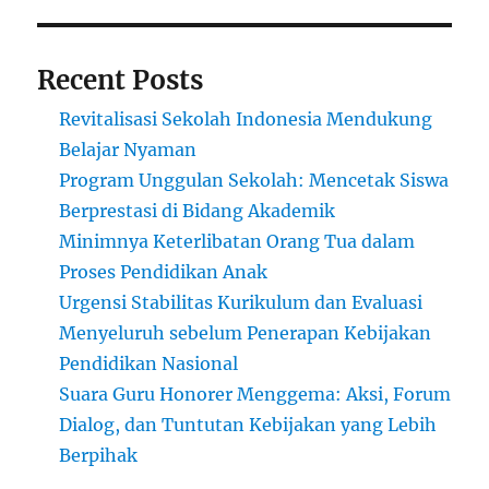
Recent Posts
Revitalisasi Sekolah Indonesia Mendukung
Belajar Nyaman
Program Unggulan Sekolah: Mencetak Siswa
Berprestasi di Bidang Akademik
Minimnya Keterlibatan Orang Tua dalam
Proses Pendidikan Anak
Urgensi Stabilitas Kurikulum dan Evaluasi
Menyeluruh sebelum Penerapan Kebijakan
Pendidikan Nasional
Suara Guru Honorer Menggema: Aksi, Forum
Dialog, dan Tuntutan Kebijakan yang Lebih
Berpihak