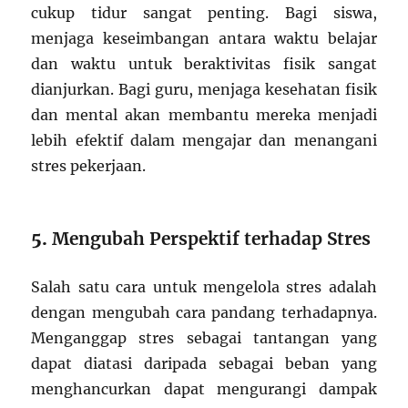
cukup tidur sangat penting. Bagi siswa,
menjaga keseimbangan antara waktu belajar
dan waktu untuk beraktivitas fisik sangat
dianjurkan. Bagi guru, menjaga kesehatan fisik
dan mental akan membantu mereka menjadi
lebih efektif dalam mengajar dan menangani
stres pekerjaan.
5.
Mengubah Perspektif terhadap Stres
Salah satu cara untuk mengelola stres adalah
dengan mengubah cara pandang terhadapnya.
Menganggap stres sebagai tantangan yang
dapat diatasi daripada sebagai beban yang
menghancurkan dapat mengurangi dampak