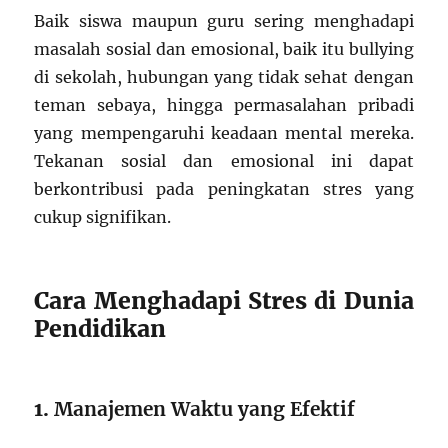
Baik siswa maupun guru sering menghadapi
masalah sosial dan emosional, baik itu bullying
di sekolah, hubungan yang tidak sehat dengan
teman sebaya, hingga permasalahan pribadi
yang mempengaruhi keadaan mental mereka.
Tekanan sosial dan emosional ini dapat
berkontribusi pada peningkatan stres yang
cukup signifikan.
Cara Menghadapi Stres di Dunia
Pendidikan
1.
Manajemen Waktu yang Efektif