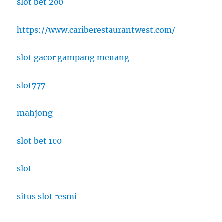
slot bet 200
https://www.cariberestaurantwest.com/
slot gacor gampang menang
slot777
mahjong
slot bet 100
slot
situs slot resmi