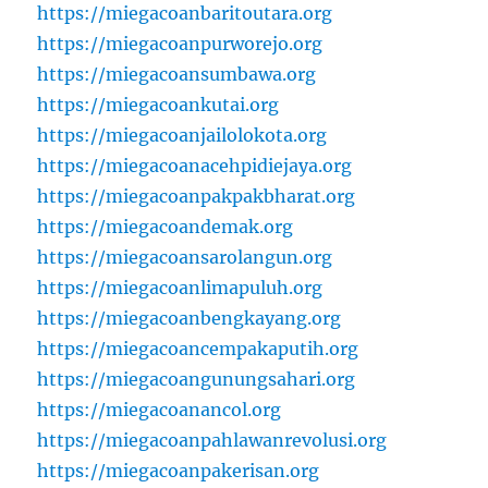
https://miegacoanbaritoutara.org
https://miegacoanpurworejo.org
https://miegacoansumbawa.org
https://miegacoankutai.org
https://miegacoanjailolokota.org
https://miegacoanacehpidiejaya.org
https://miegacoanpakpakbharat.org
https://miegacoandemak.org
https://miegacoansarolangun.org
https://miegacoanlimapuluh.org
https://miegacoanbengkayang.org
https://miegacoancempakaputih.org
https://miegacoangunungsahari.org
https://miegacoanancol.org
https://miegacoanpahlawanrevolusi.org
https://miegacoanpakerisan.org