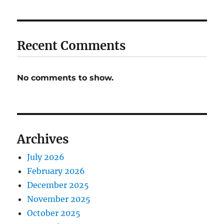
Recent Comments
No comments to show.
Archives
July 2026
February 2026
December 2025
November 2025
October 2025