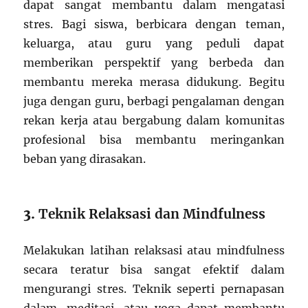
dapat sangat membantu dalam mengatasi
stres. Bagi siswa, berbicara dengan teman,
keluarga, atau guru yang peduli dapat
memberikan perspektif yang berbeda dan
membantu mereka merasa didukung. Begitu
juga dengan guru, berbagi pengalaman dengan
rekan kerja atau bergabung dalam komunitas
profesional bisa membantu meringankan
beban yang dirasakan.
3.
Teknik Relaksasi dan Mindfulness
Melakukan latihan relaksasi atau mindfulness
secara teratur bisa sangat efektif dalam
mengurangi stres. Teknik seperti pernapasan