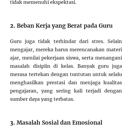
tidak memenuhi ekspektasi.
2.
Beban Kerja yang Berat pada Guru
Guru juga tidak terhindar dari stres. Selain
mengajar, mereka harus merencanakan materi
ajar, menilai pekerjaan siswa, serta menangani
masalah disiplin di kelas. Banyak guru juga
merasa tertekan dengan tuntutan untuk selalu
menghasilkan prestasi dan menjaga kualitas
pengajaran, yang sering kali terjadi dengan
sumber daya yang terbatas.
3.
Masalah Sosial dan Emosional