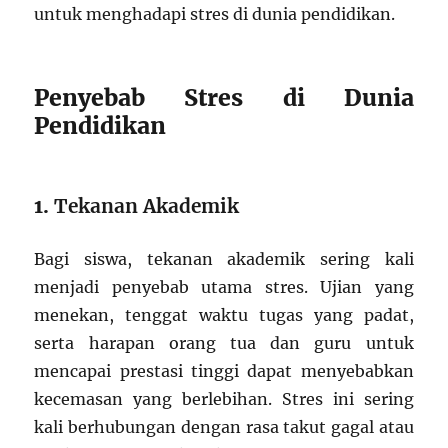
untuk menghadapi stres di dunia pendidikan.
Penyebab Stres di Dunia
Pendidikan
1.
Tekanan Akademik
Bagi siswa, tekanan akademik sering kali
menjadi penyebab utama stres. Ujian yang
menekan, tenggat waktu tugas yang padat,
serta harapan orang tua dan guru untuk
mencapai prestasi tinggi dapat menyebabkan
kecemasan yang berlebihan. Stres ini sering
kali berhubungan dengan rasa takut gagal atau