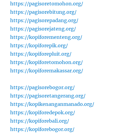
https://pagisoretomohon.org/
https://pagisorebitung.org/
https://pagisorepadang.org/
https://pagisorejateng.org/
https://kopiforementeng.org/
https://kopiforepik.org/
https://kopiforepluit.org/
https://kopiforetomohon.org/
https://kopiforemakassar.org/
https://pagisorebogor.org/
https://pagisoretangerang.org/
https://kopikenanganmanado.org/
https://kopiforedepok.org/
https://kopiforebali.org/
https://kopiforebogor.org/