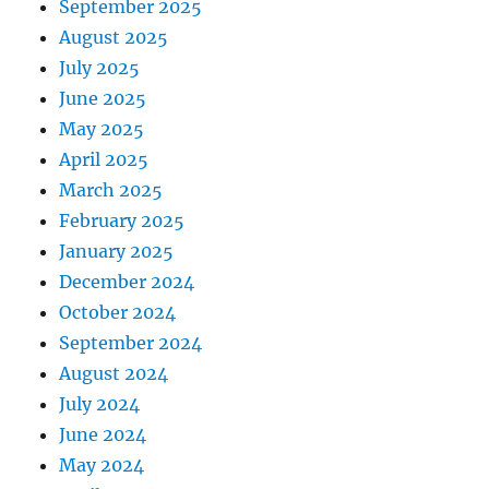
September 2025
August 2025
July 2025
June 2025
May 2025
April 2025
March 2025
February 2025
January 2025
December 2024
October 2024
September 2024
August 2024
July 2024
June 2024
May 2024