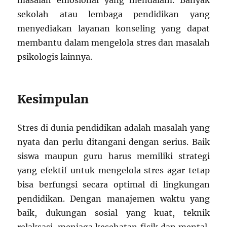
masalah emosional yang mendalam. Banyak
sekolah atau lembaga pendidikan yang
menyediakan layanan konseling yang dapat
membantu dalam mengelola stres dan masalah
psikologis lainnya.
Kesimpulan
Stres di dunia pendidikan adalah masalah yang
nyata dan perlu ditangani dengan serius. Baik
siswa maupun guru harus memiliki strategi
yang efektif untuk mengelola stres agar tetap
bisa berfungsi secara optimal di lingkungan
pendidikan. Dengan manajemen waktu yang
baik, dukungan sosial yang kuat, teknik