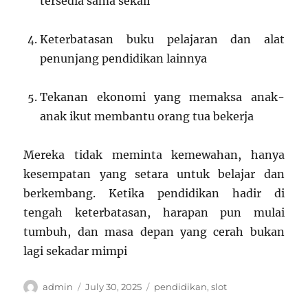
tersedia sama sekali
Keterbatasan buku pelajaran dan alat
penunjang pendidikan lainnya
Tekanan ekonomi yang memaksa anak-
anak ikut membantu orang tua bekerja
Mereka tidak meminta kemewahan, hanya
kesempatan yang setara untuk belajar dan
berkembang. Ketika pendidikan hadir di
tengah keterbatasan, harapan pun mulai
tumbuh, dan masa depan yang cerah bukan
lagi sekadar mimpi
Author
Posted
Categories
admin
July 30, 2025
pendidikan
,
slot
on