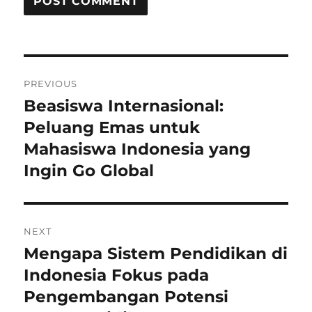
Post
PREVIOUS
navigation
Beasiswa Internasional:
Previous
post:
Peluang Emas untuk
Mahasiswa Indonesia yang
Ingin Go Global
NEXT
Mengapa Sistem Pendidikan di
Next
post:
Indonesia Fokus pada
Pengembangan Potensi