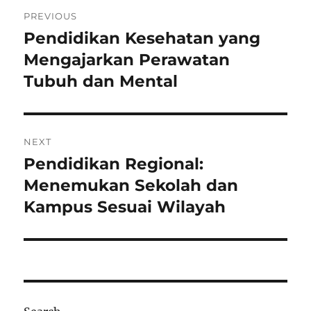
Post
PREVIOUS
navigation
Pendidikan Kesehatan yang
Previous
post:
Mengajarkan Perawatan
Tubuh dan Mental
NEXT
Pendidikan Regional:
Next
post:
Menemukan Sekolah dan
Kampus Sesuai Wilayah