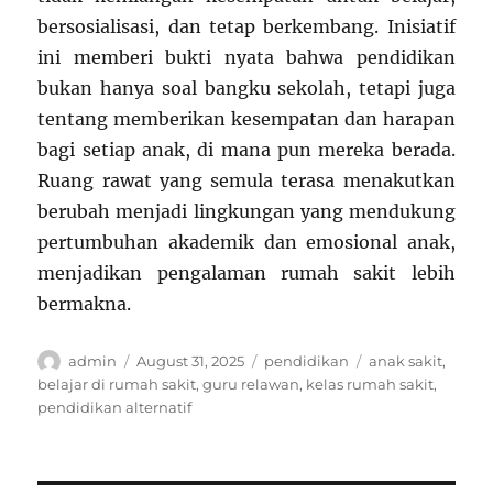
bersosialisasi, dan tetap berkembang. Inisiatif
ini memberi bukti nyata bahwa pendidikan
bukan hanya soal bangku sekolah, tetapi juga
tentang memberikan kesempatan dan harapan
bagi setiap anak, di mana pun mereka berada.
Ruang rawat yang semula terasa menakutkan
berubah menjadi lingkungan yang mendukung
pertumbuhan akademik dan emosional anak,
menjadikan pengalaman rumah sakit lebih
bermakna.
Author
Posted
Categories
Tags
admin
August 31, 2025
pendidikan
anak sakit
,
on
belajar di rumah sakit
,
guru relawan
,
kelas rumah sakit
,
pendidikan alternatif