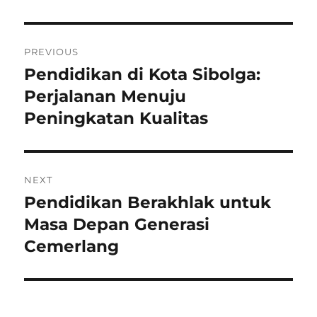
Post
PREVIOUS
navigation
Pendidikan di Kota Sibolga:
Previous
post:
Perjalanan Menuju
Peningkatan Kualitas
NEXT
Pendidikan Berakhlak untuk
Next
post:
Masa Depan Generasi
Cemerlang