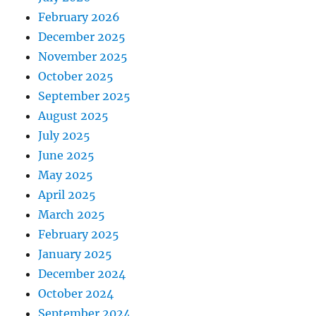
February 2026
December 2025
November 2025
October 2025
September 2025
August 2025
July 2025
June 2025
May 2025
April 2025
March 2025
February 2025
January 2025
December 2024
October 2024
September 2024