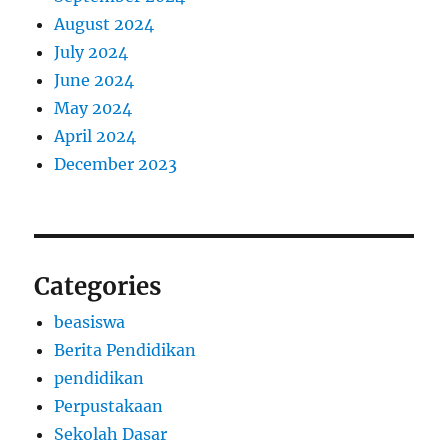
August 2024
July 2024
June 2024
May 2024
April 2024
December 2023
Categories
beasiswa
Berita Pendidikan
pendidikan
Perpustakaan
Sekolah Dasar