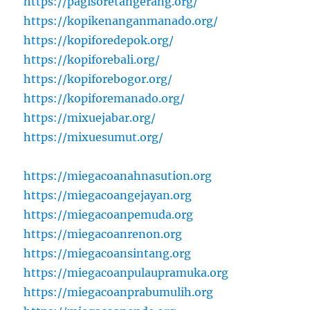
https://pagisoretangerang.org/
https://kopikenanganmanado.org/
https://kopiforedepok.org/
https://kopiforebali.org/
https://kopiforebogor.org/
https://kopiforemanado.org/
https://mixuejabar.org/
https://mixuesumut.org/
https://miegacoanahnasution.org
https://miegacoangejayan.org
https://miegacoanpemuda.org
https://miegacoanrenon.org
https://miegacoansintang.org
https://miegacoanpulaupramuka.org
https://miegacoanprabumulih.org