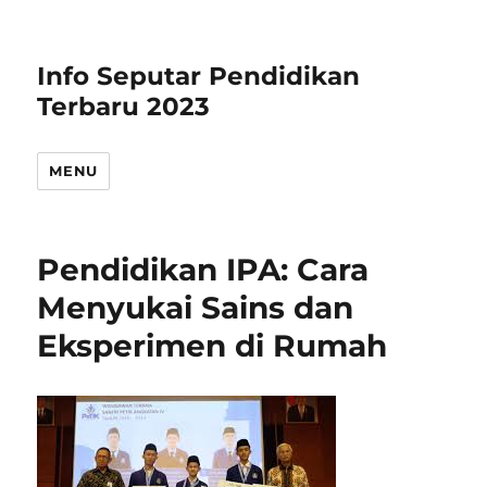
Info Seputar Pendidikan
Terbaru 2023
MENU
Pendidikan IPA: Cara
Menyukai Sains dan
Eksperimen di Rumah