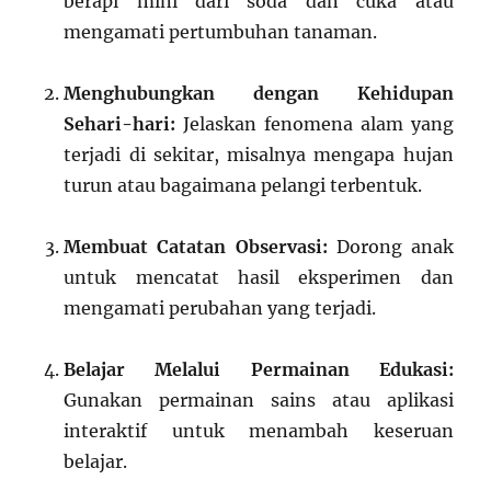
berapi mini dari soda dan cuka atau
mengamati pertumbuhan tanaman.
Menghubungkan dengan Kehidupan
Sehari-hari:
Jelaskan fenomena alam yang
terjadi di sekitar, misalnya mengapa hujan
turun atau bagaimana pelangi terbentuk.
Membuat Catatan Observasi:
Dorong anak
untuk mencatat hasil eksperimen dan
mengamati perubahan yang terjadi.
Belajar Melalui Permainan Edukasi:
Gunakan permainan sains atau aplikasi
interaktif untuk menambah keseruan
belajar.