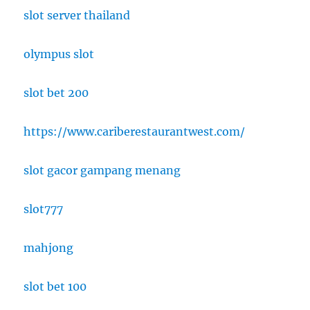
slot server thailand
olympus slot
slot bet 200
https://www.cariberestaurantwest.com/
slot gacor gampang menang
slot777
mahjong
slot bet 100