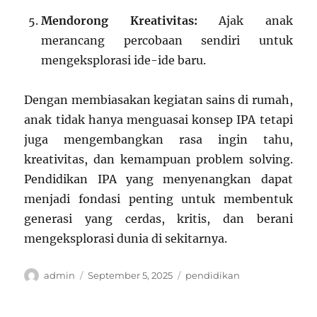
Mendorong Kreativitas:
Ajak anak
merancang percobaan sendiri untuk
mengeksplorasi ide-ide baru.
Dengan membiasakan kegiatan sains di rumah,
anak tidak hanya menguasai konsep IPA tetapi
juga mengembangkan rasa ingin tahu,
kreativitas, dan kemampuan problem solving.
Pendidikan IPA yang menyenangkan dapat
menjadi fondasi penting untuk membentuk
generasi yang cerdas, kritis, dan berani
mengeksplorasi dunia di sekitarnya.
Author
Posted
Categories
admin
September 5, 2025
pendidikan
on