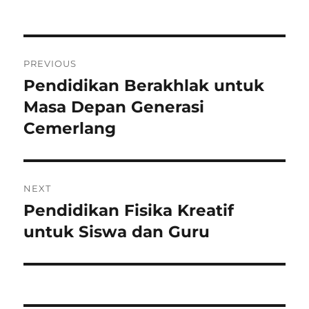
Post
PREVIOUS
navigation
Pendidikan Berakhlak untuk
Previous
post:
Masa Depan Generasi
Cemerlang
NEXT
Pendidikan Fisika Kreatif
Next
post:
untuk Siswa dan Guru