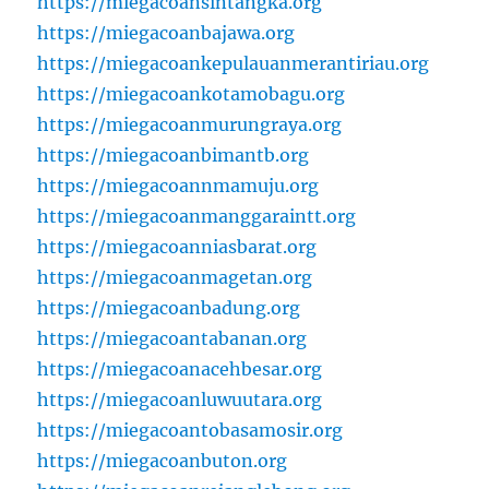
https://miegacoansintangka.org
https://miegacoanbajawa.org
https://miegacoankepulauanmerantiriau.org
https://miegacoankotamobagu.org
https://miegacoanmurungraya.org
https://miegacoanbimantb.org
https://miegacoannmamuju.org
https://miegacoanmanggaraintt.org
https://miegacoanniasbarat.org
https://miegacoanmagetan.org
https://miegacoanbadung.org
https://miegacoantabanan.org
https://miegacoanacehbesar.org
https://miegacoanluwuutara.org
https://miegacoantobasamosir.org
https://miegacoanbuton.org