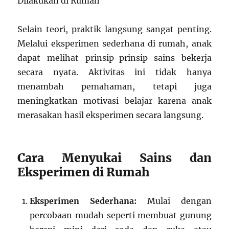
Dilakukan di Rumah
Selain teori, praktik langsung sangat penting.
Melalui eksperimen sederhana di rumah, anak
dapat melihat prinsip-prinsip sains bekerja
secara nyata. Aktivitas ini tidak hanya
menambah pemahaman, tetapi juga
meningkatkan motivasi belajar karena anak
merasakan hasil eksperimen secara langsung.
Cara Menyukai Sains dan
Eksperimen di Rumah
Eksperimen Sederhana:
Mulai dengan
percobaan mudah seperti membuat gunung