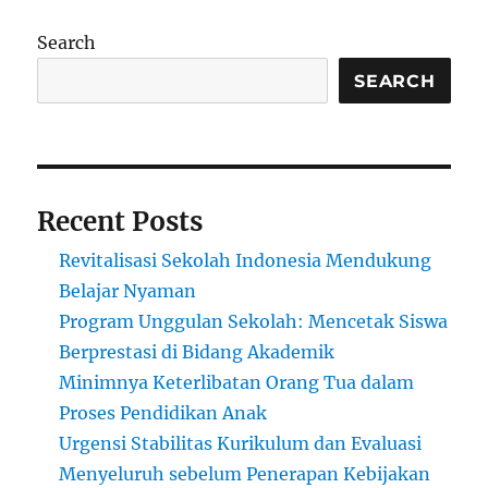
Search
SEARCH
Recent Posts
Revitalisasi Sekolah Indonesia Mendukung
Belajar Nyaman
Program Unggulan Sekolah: Mencetak Siswa
Berprestasi di Bidang Akademik
Minimnya Keterlibatan Orang Tua dalam
Proses Pendidikan Anak
Urgensi Stabilitas Kurikulum dan Evaluasi
Menyeluruh sebelum Penerapan Kebijakan