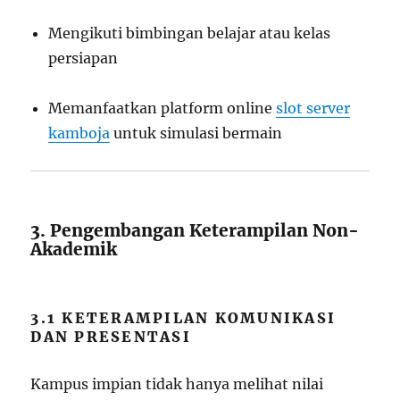
Mengikuti bimbingan belajar atau kelas
persiapan
Memanfaatkan platform online
slot server
kamboja
untuk simulasi bermain
3. Pengembangan Keterampilan Non-
Akademik
3.1 KETERAMPILAN KOMUNIKASI
DAN PRESENTASI
Kampus impian tidak hanya melihat nilai