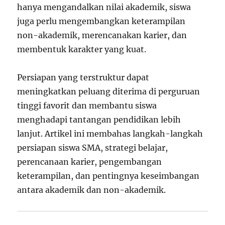
hanya mengandalkan nilai akademik, siswa
juga perlu mengembangkan keterampilan
non-akademik, merencanakan karier, dan
membentuk karakter yang kuat.
Persiapan yang terstruktur dapat
meningkatkan peluang diterima di perguruan
tinggi favorit dan membantu siswa
menghadapi tantangan pendidikan lebih
lanjut. Artikel ini membahas langkah-langkah
persiapan siswa SMA, strategi belajar,
perencanaan karier, pengembangan
keterampilan, dan pentingnya keseimbangan
antara akademik dan non-akademik.