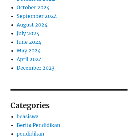
October 2024
September 2024
August 2024
July 2024
June 2024
May 2024
April 2024
December 2023
Categories
beasiswa
Berita Pendidikan
pendidikan