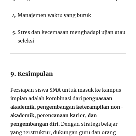
Manajemen waktu yang buruk
Stres dan kecemasan menghadapi ujian atau
seleksi
9. Kesimpulan
Persiapan siswa SMA untuk masuk ke kampus
impian adalah kombinasi dari
penguasaan
akademik, pengembangan keterampilan non-
akademik, perencanaan karier, dan
pengembangan diri
. Dengan strategi belajar
yang terstruktur, dukungan guru dan orang