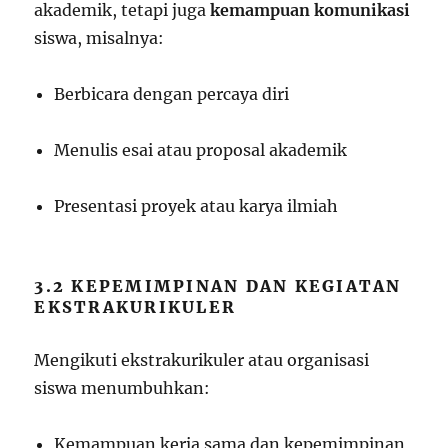
akademik, tetapi juga
kemampuan komunikasi
siswa, misalnya:
Berbicara dengan percaya diri
Menulis esai atau proposal akademik
Presentasi proyek atau karya ilmiah
3.2 KEPEMIMPINAN DAN KEGIATAN
EKSTRAKURIKULER
Mengikuti ekstrakurikuler atau organisasi
siswa menumbuhkan:
Kemampuan kerja sama dan kepemimpinan