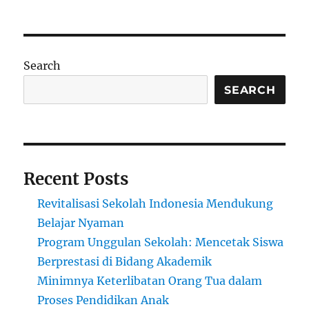
Search
SEARCH
Recent Posts
Revitalisasi Sekolah Indonesia Mendukung
Belajar Nyaman
Program Unggulan Sekolah: Mencetak Siswa
Berprestasi di Bidang Akademik
Minimnya Keterlibatan Orang Tua dalam
Proses Pendidikan Anak