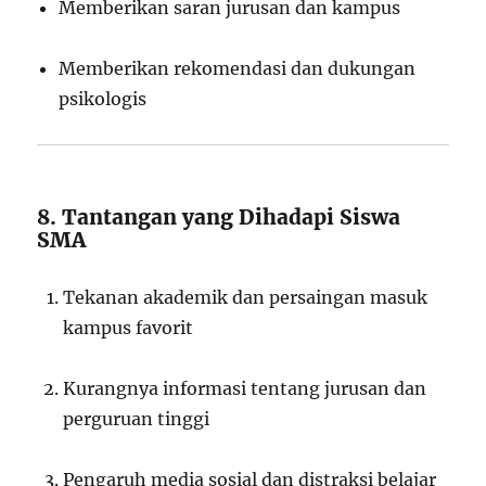
Memberikan saran jurusan dan kampus
Memberikan rekomendasi dan dukungan
psikologis
8. Tantangan yang Dihadapi Siswa
SMA
Tekanan akademik dan persaingan masuk
kampus favorit
Kurangnya informasi tentang jurusan dan
perguruan tinggi
Pengaruh media sosial dan distraksi belajar