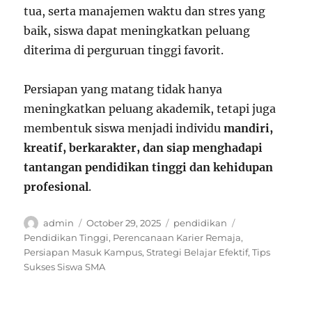
tua, serta manajemen waktu dan stres yang
baik, siswa dapat meningkatkan peluang
diterima di perguruan tinggi favorit.
Persiapan yang matang tidak hanya
meningkatkan peluang akademik, tetapi juga
membentuk siswa menjadi individu
mandiri,
kreatif, berkarakter, dan siap menghadapi
tantangan pendidikan tinggi dan kehidupan
profesional
.
Author
Posted
Categories
Tags
admin
October 29, 2025
pendidikan
on
Pendidikan Tinggi
,
Perencanaan Karier Remaja
,
Persiapan Masuk Kampus
,
Strategi Belajar Efektif
,
Tips
Sukses Siswa SMA