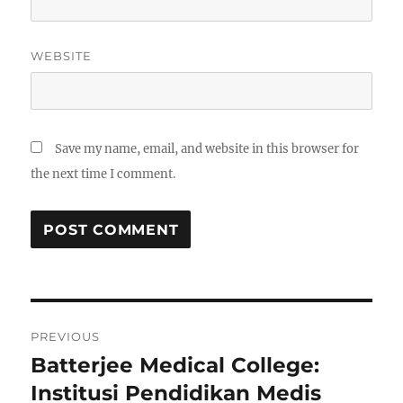
WEBSITE
Save my name, email, and website in this browser for
the next time I comment.
Post
PREVIOUS
navigation
Batterjee Medical College:
Previous
post:
Institusi Pendidikan Medis