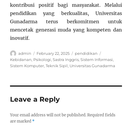
kontribusi positif bagi masyarakat. Melalui
pendidikan yang berkualitas, Universitas
Gunadarma terus berkomitmen untuk
mencetak generasi muda yang kompeten dan
inovatif.
Author
Posted
Categories
Tags
admin
February 22, 2025
pendidikan
on
Kebidanan
,
Psikologi
,
Sastra Inggris
,
Sistem Informasi
,
Sistem Komputer
,
Teknik Sipil
,
Universitas Gunadarma
Leave a Reply
Your email address will not be published.
Required fields
are marked
*