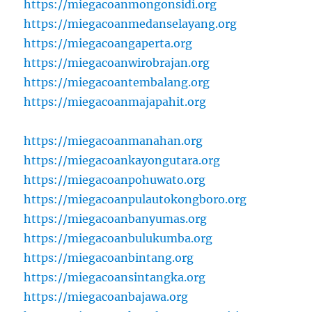
https://miegacoanmongonsidi.org
https://miegacoanmedanselayang.org
https://miegacoangaperta.org
https://miegacoanwirobrajan.org
https://miegacoantembalang.org
https://miegacoanmajapahit.org
https://miegacoanmanahan.org
https://miegacoankayongutara.org
https://miegacoanpohuwato.org
https://miegacoanpulautokongboro.org
https://miegacoanbanyumas.org
https://miegacoanbulukumba.org
https://miegacoanbintang.org
https://miegacoansintangka.org
https://miegacoanbajawa.org