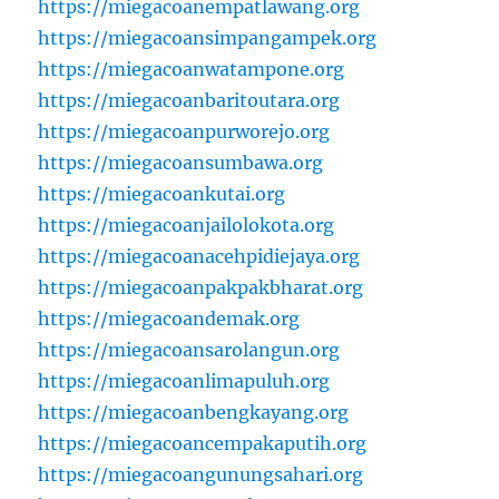
https://miegacoanempatlawang.org
https://miegacoansimpangampek.org
https://miegacoanwatampone.org
https://miegacoanbaritoutara.org
https://miegacoanpurworejo.org
https://miegacoansumbawa.org
https://miegacoankutai.org
https://miegacoanjailolokota.org
https://miegacoanacehpidiejaya.org
https://miegacoanpakpakbharat.org
https://miegacoandemak.org
https://miegacoansarolangun.org
https://miegacoanlimapuluh.org
https://miegacoanbengkayang.org
https://miegacoancempakaputih.org
https://miegacoangunungsahari.org