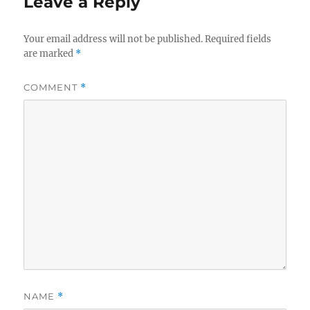
Leave a Reply
Your email address will not be published.
Required fields
are marked
*
COMMENT
*
NAME
*