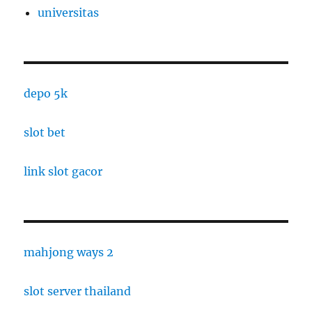
universitas
depo 5k
slot bet
link slot gacor
mahjong ways 2
slot server thailand