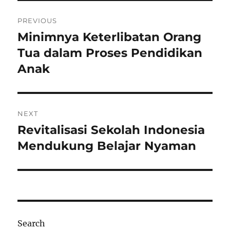
Post
PREVIOUS
navigation
Minimnya Keterlibatan Orang
Previous
post:
Tua dalam Proses Pendidikan
Anak
NEXT
Revitalisasi Sekolah Indonesia
Next
post:
Mendukung Belajar Nyaman
Search