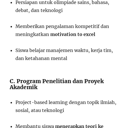
Persiapan untuk olimpiade sains, bahasa,
debat, dan teknologi
Memberikan pengalaman kompetitif dan
meningkatkan
motivation to excel
Siswa belajar manajemen waktu, kerja tim,
dan ketahanan mental
C. Program Penelitian dan Proyek
Akademik
Project-based learning dengan topik ilmiah,
sosial, atau teknologi
Membantu siswa
menerapkan teori ke