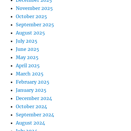
December 2025
November 2025
October 2025
September 2025
August 2025
July 2025
June 2025
May 2025
April 2025
March 2025
February 2025
January 2025
December 2024
October 2024
September 2024
August 2024