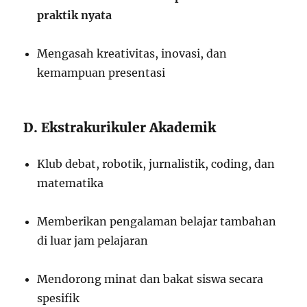
praktik nyata
Mengasah kreativitas, inovasi, dan
kemampuan presentasi
D. Ekstrakurikuler Akademik
Klub debat, robotik, jurnalistik, coding, dan
matematika
Memberikan pengalaman belajar tambahan
di luar jam pelajaran
Mendorong minat dan bakat siswa secara
spesifik