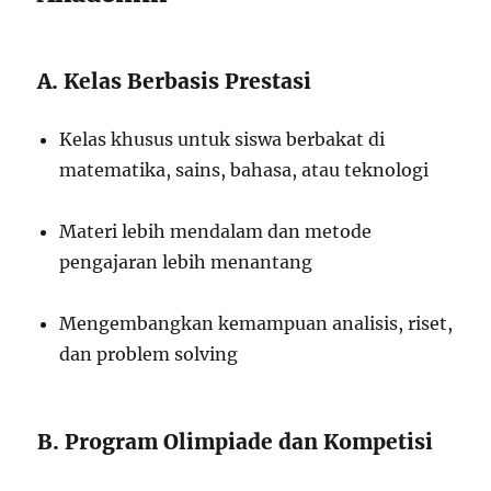
A. Kelas Berbasis Prestasi
Kelas khusus untuk siswa berbakat di
matematika, sains, bahasa, atau teknologi
Materi lebih mendalam dan metode
pengajaran lebih menantang
Mengembangkan kemampuan analisis, riset,
dan problem solving
B. Program Olimpiade dan Kompetisi