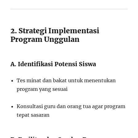
2. Strategi Implementasi
Program Unggulan
A. Identifikasi Potensi Siswa
Tes minat dan bakat untuk menentukan
program yang sesuai
Konsultasi guru dan orang tua agar program
tepat sasaran