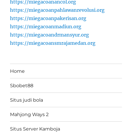
https://miegacoanancol.org
https://miegacoanpahlawanrevolusi.org
https://miegacoanpakerisan.org
https://miegacoanmadiun.org
https://miegacoandrmansyur.org
https://miegacoansmrajamedan.org
Home
Sbobet88
Situs judi bola
Mahjong Ways 2
Situs Server Kamboja