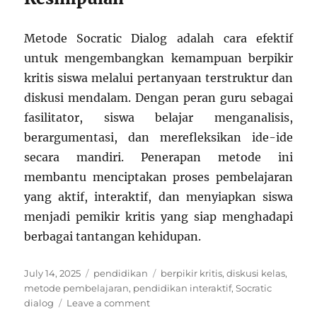
Metode Socratic Dialog adalah cara efektif
untuk mengembangkan kemampuan berpikir
kritis siswa melalui pertanyaan terstruktur dan
diskusi mendalam. Dengan peran guru sebagai
fasilitator, siswa belajar menganalisis,
berargumentasi, dan merefleksikan ide-ide
secara mandiri. Penerapan metode ini
membantu menciptakan proses pembelajaran
yang aktif, interaktif, dan menyiapkan siswa
menjadi pemikir kritis yang siap menghadapi
berbagai tantangan kehidupan.
Posted
Categories
Tags
July 14, 2025
pendidikan
berpikir kritis
,
diskusi kelas
,
on
metode pembelajaran
,
pendidikan interaktif
,
Socratic
on
dialog
Leave a comment
Metode