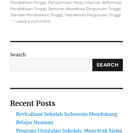
Pendidikan Tinggi
,
Penjaminan Mutu Internal
,
Reformasi
Pendidikan Tinggi
,
Seminar Akreditasi Perguruan Tinggi
,
Standar Pendidikan Tinggi
,
Tata Kelola Perguruan Tinggi
on
Leave a comment
Seminar
Strategi
Memahami
dan
Memenuhi
Search
Instrumen
Akreditasi
SEARCH
Perguruan
Tinggi
Terbaru
Recent Posts
Revitalisasi Sekolah Indonesia Mendukung
Belajar Nyaman
Program Unggulan Sekolah: Mencetak Siswa