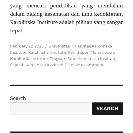
yang mencari pendidikan yang mendalam
dalam bidang kesehatan dan ilmu kedokteran,
Karolinska Institute adalah pilihan yang sangat
tepat.
Posted
Categories
Tags
February 22, 2025
universitas
Fasilitas Karolinska
on
Institute
,
Karolinska Institute
,
Kehidupan Mahasiswa di
Karolinska Institute
,
Program Studi Karolinska Institute
,
on
Sejarah Karolinska Institute
Leave a comment
Menyelami
Karolinska
Institute:
Pusat
Pendidikan
Search
dan
Riset
SEARCH
Kesehatan
Terkemuka
di
Swedia