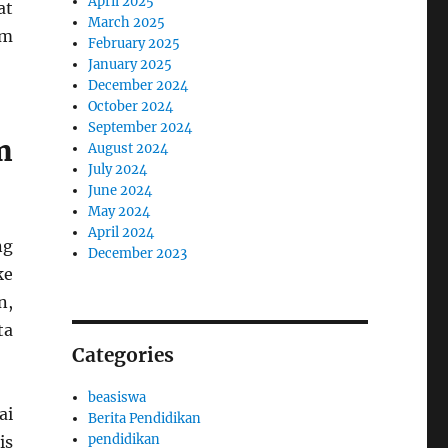
April 2025
at
March 2025
am
February 2025
January 2025
December 2024
October 2024
September 2024
m
August 2024
July 2024
June 2024
May 2024
April 2024
ng
December 2023
ke
n,
ta
Categories
beasiswa
ai
Berita Pendidikan
pendidikan
is