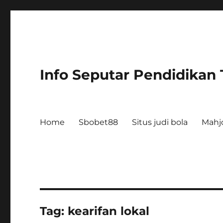
Info Seputar Pendidikan
Home
Sbobet88
Situs judi bola
Mahj
Tag:
kearifan lokal