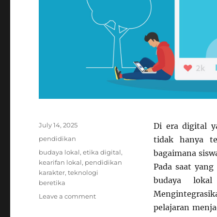
Posted
July 14, 2025
Di era digital
on
Categories
pendidikan
tidak hanya te
Tags
budaya lokal
,
etika digital
,
bagaimana sisw
kearifan lokal
,
pendidikan
Pada saat yang 
karakter
,
teknologi
budaya loka
beretika
Mengintegrasik
on
Leave a comment
Mengintegrasikan
pelajaran menj
Kearifan