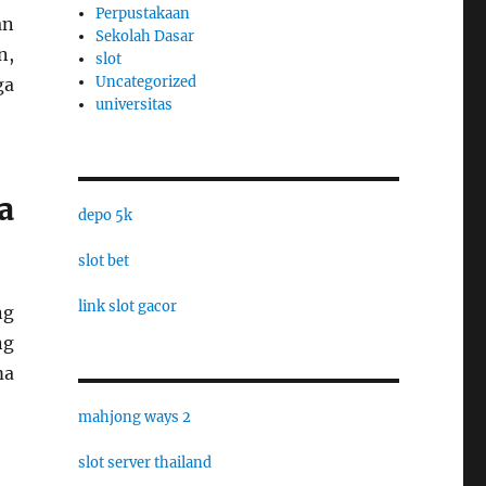
Perpustakaan
an
Sekolah Dasar
n,
slot
Uncategorized
ga
universitas
a
depo 5k
slot bet
link slot gacor
ng
ng
ma
mahjong ways 2
slot server thailand