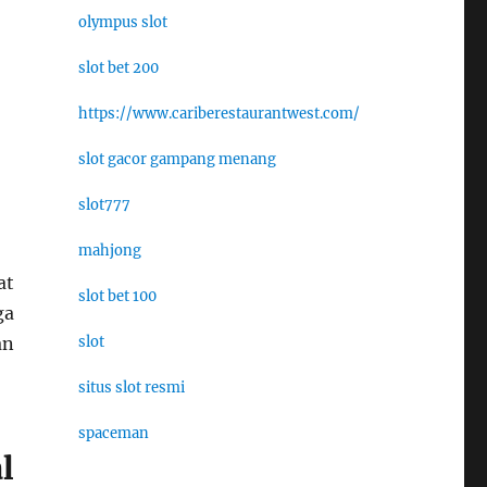
olympus slot
slot bet 200
https://www.cariberestaurantwest.com/
slot gacor gampang menang
slot777
mahjong
at
slot bet 100
ga
slot
an
situs slot resmi
spaceman
l