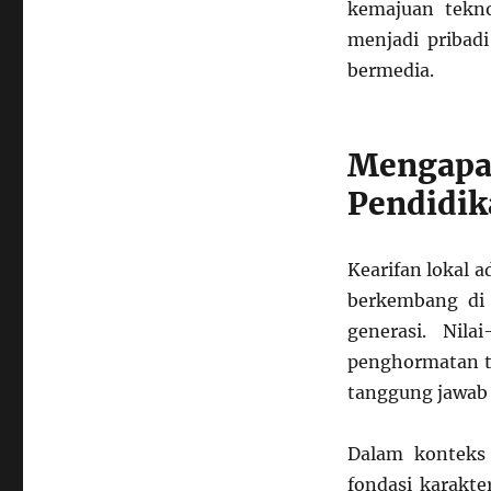
kemajuan tekno
Lokal
menjadi pribadi
dan
Kode
bermedia.
Etik
Digital
dalam
Mengapa
Mata
Pelajaran
Pendidik
Kearifan lokal a
berkembang di 
generasi. Nila
penghormatan t
tanggung jawab 
Dalam konteks 
fondasi karakte