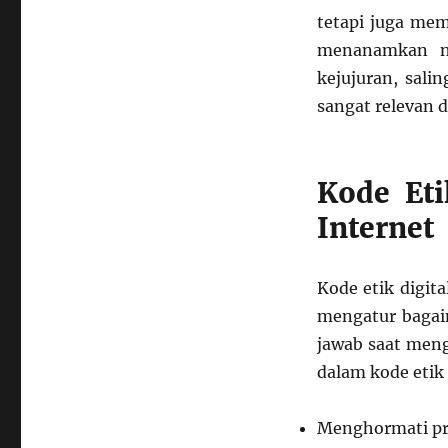
tetapi juga me
menanamkan nil
kejujuran, sal
sangat relevan di
Kode Eti
Internet
Kode etik digita
mengatur bagaim
jawab saat meng
dalam kode etik 
Menghormati pri