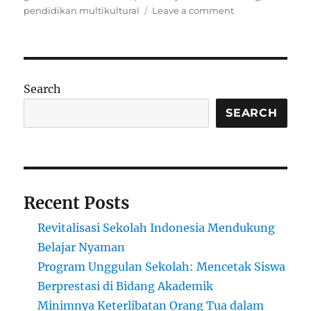
on
pendidikan multikultural
Leave a comment
Pengadopsian
Kurikulum
Lokal
di
Kelas
Search
Global:
Menanamkan
SEARCH
Identitas
Sambil
Belajar
Bahasa
Asing
Recent Posts
Revitalisasi Sekolah Indonesia Mendukung
Belajar Nyaman
Program Unggulan Sekolah: Mencetak Siswa
Berprestasi di Bidang Akademik
Minimnya Keterlibatan Orang Tua dalam