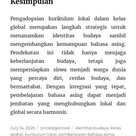
Kesimpulan
Pengadopsian kurikulum lokal dalam kelas
global merupakan langkah strategis untuk
menanamkan identitas budaya sambil
mengembangkan kemampuan bahasa asing.
Pendekatan ini tidak hanya menjaga
keberlanjutan budaya, tetapi juga
mempersiapkan siswa menjadi warga dunia
yang percaya diri, cerdas budaya, dan
bermartabat. Dengan integrasi yang tepat,
pembelajaran bahasa asing dapat menjadi
jembatan yang menghubungkan lokal dan
global secara harmonis.
Posted
Categories
Tags
July 14, 2025
Uncategorized
identitas budaya
,
kelas
on
global
,
kurikulum lokal
,
pembelajaran bahasa asing
,