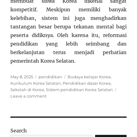
membuat siswa Korea dikenal sangat
kompetitif. Meskipun memiliki banyak
kelebihan, sistem ini juga menghadirkan
tantangan besar berupa tekanan mental bagi
peserta didiknya. Oleh karena itu, reformasi
pendidikan yang lebih seimbang dan
berkelanjutan terus menjadi perhatian
pemerintah Korea Selatan.
Posted
Categories
Tags
May 8, 2025
pendidikan
Budaya belajar Korea
,
on
Kurikulum Korea Selatan
,
Pendidikan dasar Korea
,
Sekolah di Korea
,
Sistem pendidikan Korea Selatan
on
Leave a comment
Mengenal
Sistem
Pendidikan
di
Korea
Search
Selatan: