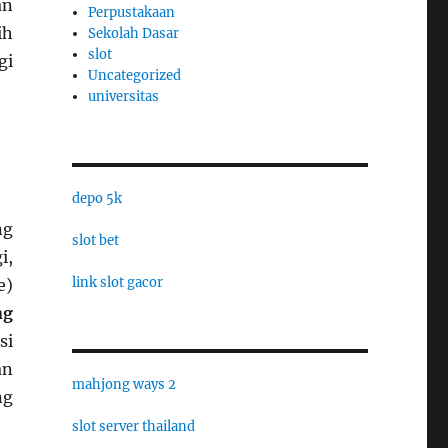
an
Perpustakaan
ih
Sekolah Dasar
slot
gi
Uncategorized
universitas
depo 5k
ng
slot bet
i,
link slot gacor
e)
ng
si
an
mahjong ways 2
ng
slot server thailand