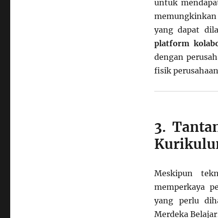
untuk mendapat
memungkinka
yang dapat dil
platform kolab
dengan perusah
fisik perusahaan
3. Tanta
Kurikulu
Meskipun tekn
memperkaya pe
yang perlu dih
Merdeka Belajar