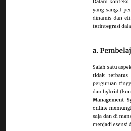
Dalam konteks 
yang sangat pe
dinamis dan efi
terintegrasi dal
a. Pembela
Salah satu aspe
tidak terbatas
perguruan ting
dan
hybrid
(komb
Management S
online memungk
saja dan di mana
menjadi esensi 