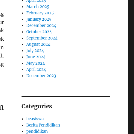
April 2025
March 2025
February 2025
ng
January 2025
ur
December 2024
uk
October 2024
September 2024
ek
August 2024
an
July 2024
ih
June 2024
May 2024
ng
April 2024
December 2023
m
Categories
beasiswa
Berita Pendidikan
pendidikan