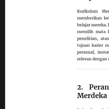
Tinggi
Kurikulum Mer
memberikan keb
belajar mereka.
memilih mata 
penelitian, at
tujuan karier 
personal, inov
relevan dengan d
2. Pera
Merdeka 