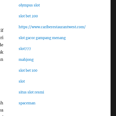
olympus slot
slot bet 200
https://www.cariberestaurantwest.com/
if
ri
slot gacor gampang menang
de
slot777
uk
an
mahjong
slot bet 100
slot
situs slot resmi
ah
spaceman
wa