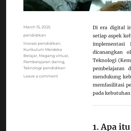
Posted
March 15, 2025
Di era digital 
on
Categories
pendidikan
setiap aspek ke
Tags
Inovasi pendidikan
,
implementasi
Kurikulum Merdeka
dicanangkan o
Belajar
,
Magang virtual
,
Teknologi (Kem
Pembelajaran daring
,
Teknologi pendidikan
pembelajaran d
on
Leave a comment
mendukung kebe
Integrasi
memfasilitasi pe
Teknologi
pada kebutuhan 
dalam
Kurikulum
Merdeka
Belajar
di
1. Apa i
Perguruan