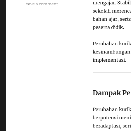
mengajar. Stabil
on
Leave a comment
Urgensi
sekolah merenc
Stabilitas
bahan ajar, ser
Kurikulum
peserta didik.
dan
Evaluasi
Menyeluruh
Perubahan kurik
sebelum
kesinambungan 
Penerapan
Kebijakan
implementasi.
Pendidikan
Nasional
Dampak Per
Perubahan kurik
berpotensi meni
beradaptasi, ser