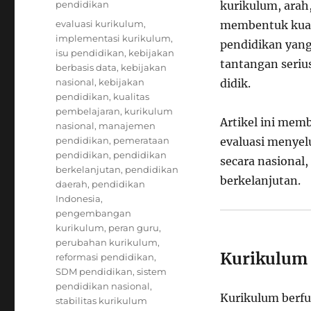
Categories
pendidikan
kurikulum, arah
Tags
evaluasi kurikulum
,
membentuk kual
implementasi kurikulum
,
pendidikan yang
isu pendidikan
,
kebijakan
tantangan serius
berbasis data
,
kebijakan
nasional
,
kebijakan
didik.
pendidikan
,
kualitas
pembelajaran
,
kurikulum
Artikel ini mem
nasional
,
manajemen
pendidikan
,
pemerataan
evaluasi menyel
pendidikan
,
pendidikan
secara nasional,
berkelanjutan
,
pendidikan
berkelanjutan.
daerah
,
pendidikan
Indonesia
,
pengembangan
kurikulum
,
peran guru
,
perubahan kurikulum
,
Kurikulum 
reformasi pendidikan
,
SDM pendidikan
,
sistem
pendidikan nasional
,
Kurikulum berfu
stabilitas kurikulum