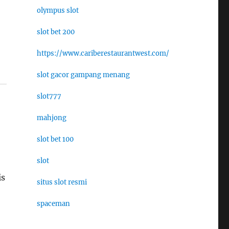
olympus slot
slot bet 200
https://www.cariberestaurantwest.com/
slot gacor gampang menang
slot777
mahjong
slot bet 100
slot
is
situs slot resmi
spaceman