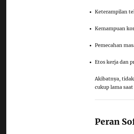
Keterampilan tek
Kemampuan komu
Pemecahan masal
Etos kerja dan p
Akibatnya, tida
cukup lama saat
Peran Sof