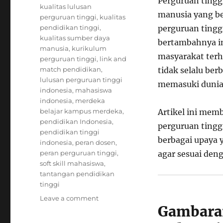
Perguruan tingg
kualitas lulusan
manusia yang ber
perguruan tinggi
,
kualitas
pendidikan tinggi
,
perguruan tingg
kualitas sumber daya
bertambahnya in
manusia
,
kurikulum
masyarakat terh
perguruan tinggi
,
link and
match pendidikan
,
tidak selalu be
lulusan perguruan tinggi
memasuki dunia 
indonesia
,
mahasiswa
indonesia
,
merdeka
belajar kampus merdeka
,
Artikel ini mem
pendidikan Indonesia
,
perguruan tinggi
pendidikan tinggi
berbagai upaya 
indonesia
,
peran dosen
,
peran perguruan tinggi
,
agar sesuai den
soft skill mahasiswa
,
tantangan pendidikan
tinggi
on
Leave a comment
Gambara
Kualitas
Lulusan