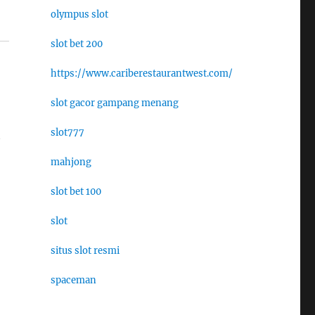
olympus slot
slot bet 200
https://www.cariberestaurantwest.com/
slot gacor gampang menang
slot777
t
mahjong
slot bet 100
slot
situs slot resmi
spaceman