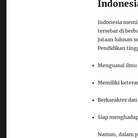
Indonesi
Perguruan
Tinggi
Saat
Indonesia memil
Ini
di
tersebar di berb
Indonesia
jutaan lulusan s
Pendidikan ting
Menguasai ilmu
Memiliki ketera
Berkarakter dan
Siap menghadapi
Namun, dalam pr