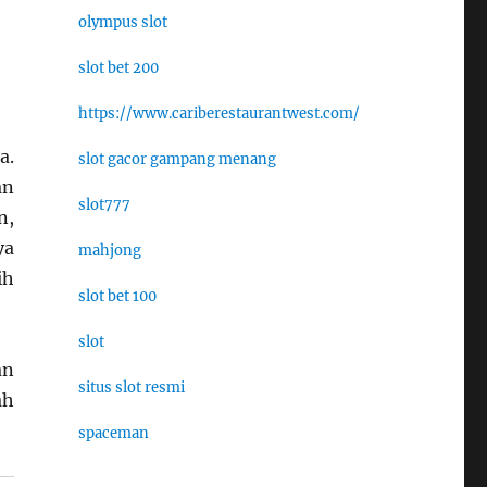
olympus slot
slot bet 200
https://www.cariberestaurantwest.com/
a.
slot gacor gampang menang
an
slot777
n,
ya
mahjong
ih
slot bet 100
slot
an
situs slot resmi
ah
spaceman