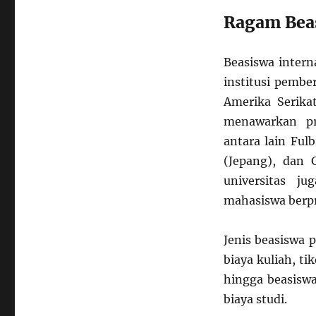
Jalan
Kuliah
Ragam Beas
ke
Luar
Negeri
Beasiswa intern
institusi pembe
Amerika Serikat
menawarkan pr
antara lain Ful
(Jepang), dan 
universitas j
mahasiswa berpre
Jenis beasiswa 
biaya kuliah, t
hingga beasisw
biaya studi.