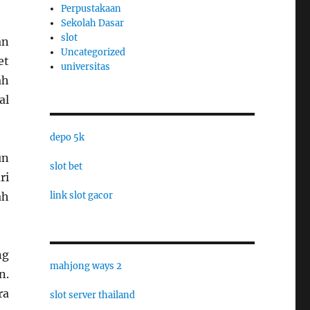
Perpustakaan
Sekolah Dasar
slot
an
Uncategorized
et
universitas
ah
al
depo 5k
un
slot bet
ri
link slot gacor
ah
ng
mahjong ways 2
n.
ra
slot server thailand