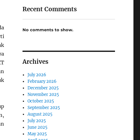
Recent Comments
da
No comments to show.
ti
ak
ya
Archives
XT
an
July 2026
uk
February 2026
December 2025
November 2025
October 2025
up
September 2025
August 2025
n,
July 2025
an
June 2025
May 2025