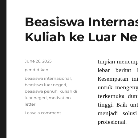
Beasiswa Internas
Kuliah ke Luar Ne
Posted
June 26, 2025
Impian menempuh
on
Categories
pendidikan
lebar berkat 
Tags
beasiswa internasional
,
Kesempatan ini
beasiswa luar negeri
,
untuk menge
beasiswa penuh
,
kuliah di
terkemuka duni
luar negeri
,
motivation
letter
tinggi. Baik un
on
Leave a comment
menjadi solus
Beasiswa
profesional.
Internasional:
Buka