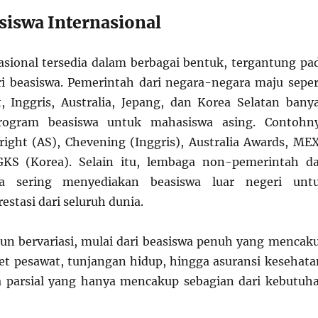
iswa Internasional
asional tersedia dalam berbagai bentuk, tergantung pa
ri beasiswa. Pemerintah dari negara-negara maju seper
, Inggris, Australia, Jepang, dan Korea Selatan bany
ogram beasiswa untuk mahasiswa asing. Contohn
bright (AS), Chevening (Inggris), Australia Awards, ME
GKS (Korea). Selain itu, lembaga non-pemerintah d
uga sering menyediakan beasiswa luar negeri unt
stasi dari seluruh dunia.
pun bervariasi, mulai dari beasiswa penuh yang mencak
iket pesawat, tunjangan hidup, hingga asuransi kesehata
a parsial yang hanya mencakup sebagian dari kebutuh