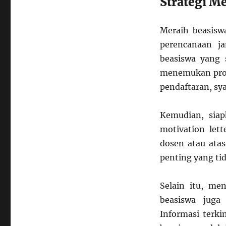
Strategi M
Meraih beasisw
perencanaan j
beasiswa yang 
menemukan prog
pendaftaran, sya
Kemudian, sia
motivation let
dosen atau atas
penting yang ti
Selain itu, me
beasiswa juga
Informasi terki