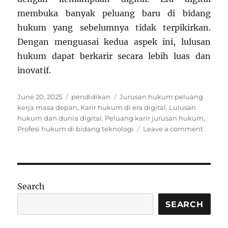
membuka banyak peluang baru di bidang
hukum yang sebelumnya tidak terpikirkan.
Dengan menguasai kedua aspek ini, lulusan
hukum dapat berkarir secara lebih luas dan
inovatif.
Posted
Categories
Tags
June 20, 2025
pendidikan
Jurusan hukum peluang
on
kerja masa depan
,
Karir hukum di era digital
,
Lulusan
hukum dan dunia digital
,
Peluang karir jurusan hukum
,
on
Profesi hukum di bidang teknologi
Leave a comment
Peluan
Karir
Jurusa
Huku
di
Search
Era
Digital
SEARCH