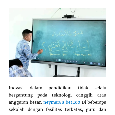
Inovasi dalam pendidikan tidak selalu
bergantung pada teknologi canggih atau
anggaran besar.
neymar88 bet200
Di beberapa
sekolah dengan fasilitas terbatas, guru dan