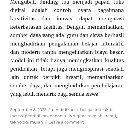
Mengubah dinding tua menjadi papan tulis
digital adalah contoh nyata bagaimana
kreativitas dan inovasi dapat mengatasi
keterbatasan fasilitas. Dengan memanfaatkan
sumber daya yang ada, guru dan siswa berhasil
menghadirkan pengalaman belajar interaktif
dan modern tanpa mengeluarkan biaya besar.
Model ini tidak hanya meningkatkan kualitas
pendidikan, tetapi juga menginspirasi sekolah
lain untuk berpikir kreatif, memanfaatkan
sumber daya, dan menghadirkan pembelajaran
yang lebih menarik bagi semua siswa.
Posted
Categories
Tags
September 8, 2025
pendidikan
belajar interaktif
,
on
Inovasi pendidikan
,
papan tulis digital
,
sekolah kreatif
,
on
teknologi murah
Leave a comment
Papan