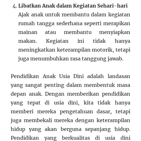
Libatkan Anak dalam Kegiatan Sehari-hari
Ajak anak untuk membantu dalam kegiatan
rumah tangga sederhana seperti merapikan
mainan atau membantu menyiapkan
makan. Kegiatan ini tidak hanya
meningkatkan keterampilan motorik, tetapi
juga menumbuhkan rasa tanggung jawab.
Pendidikan Anak Usia Dini adalah landasan
yang sangat penting dalam membentuk masa
depan anak. Dengan memberikan pendidikan
yang tepat di usia dini, kita tidak hanya
memberi mereka pengetahuan dasar, tetapi
juga membekali mereka dengan keterampilan
hidup yang akan berguna sepanjang hidup.
Pendidikan yang berkualitas di usia dini