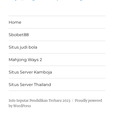
Home
Sbobet88
Situs judi bola
Mahjong Ways 2
Situs Server Kamboja
Situs Server Thailand
Info Seputar Pendidikan Terbaru 2023
Proudly powered
by WordPress