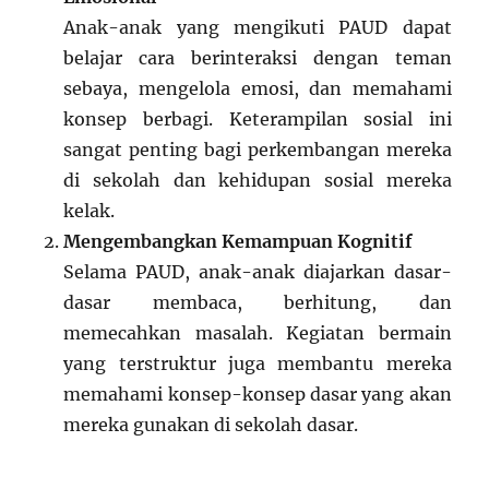
Anak-anak yang mengikuti PAUD dapat
belajar cara berinteraksi dengan teman
sebaya, mengelola emosi, dan memahami
konsep berbagi. Keterampilan sosial ini
sangat penting bagi perkembangan mereka
di sekolah dan kehidupan sosial mereka
kelak.
Mengembangkan Kemampuan Kognitif
Selama PAUD, anak-anak diajarkan dasar-
dasar membaca, berhitung, dan
memecahkan masalah. Kegiatan bermain
yang terstruktur juga membantu mereka
memahami konsep-konsep dasar yang akan
mereka gunakan di sekolah dasar.