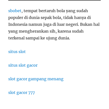
sbobet
, tempat bertaruh bola yang sudah
populer di dunia sepak bola, tidak hanya di
Indonesia namun juga di luar negeri. Bukan hal
yang mengherankan sih, karena sudah
terkenal sampai ke ujung dunia.
situs slot
situs slot gacor
slot gacor gampang menang
slot gacor 777