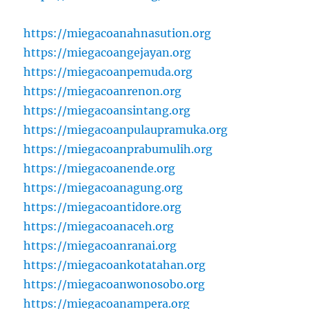
https://miegacoanahnasution.org
https://miegacoangejayan.org
https://miegacoanpemuda.org
https://miegacoanrenon.org
https://miegacoansintang.org
https://miegacoanpulaupramuka.org
https://miegacoanprabumulih.org
https://miegacoanende.org
https://miegacoanagung.org
https://miegacoantidore.org
https://miegacoanaceh.org
https://miegacoanranai.org
https://miegacoankotatahan.org
https://miegacoanwonosobo.org
https://miegacoanampera.org