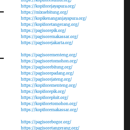
https://kopiforesumut.org/
https://kopiforejayapura.org/
https://mixuebitung.org/
https://kopikenanganjayapura.org/
https://kopiforetangerang.org/
https://pagisorepik.org/
https://pagisoremakassar.org/
https://pagisorejakarta.org/
https://pagisorementeng.org/
https://pagisoretomohon.org/
https://pagisorebitung.org/
https://pagisorepadang.org/
https://pagisorejateng.org/
https://kopiforementeng.org/
https://kopiforepik.org/
https://kopiforepluit.org/
https://kopiforetomohon.org/
https://kopiforemakassar.org/
https://pagisorebogor.org/
https://pagisoretangerang.org/