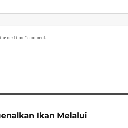
 the next time I comment.
enalkan Ikan Melalui