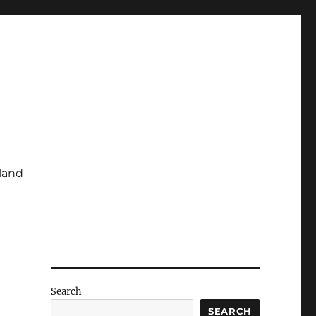
iland
Search
SEARCH