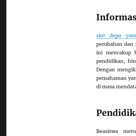
Informas
slot depo 500
perubahan dan 
ini mencakup b
pendidikan, hi
Dengan mengiku
pemahaman yang
di masa mendat
Pendidik
Beasiswa mer