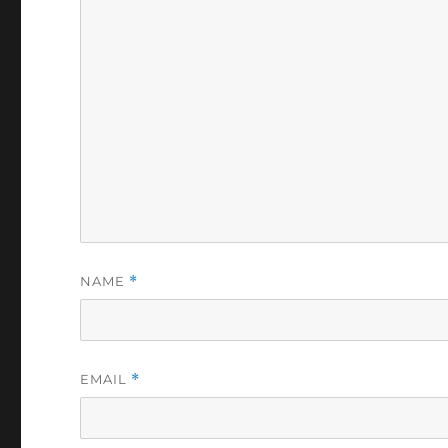
NAME
*
EMAIL
*