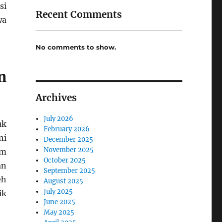
si
Recent Comments
wa
No comments to show.
n
Archives
July 2026
uk
February 2026
ni
December 2025
November 2025
am
October 2025
an
September 2025
eh
August 2025
July 2025
ik
June 2025
May 2025