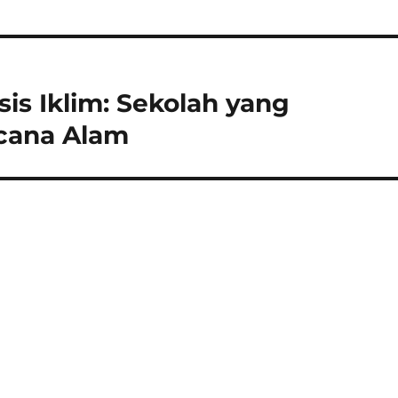
sis Iklim: Sekolah yang
cana Alam