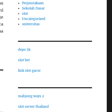
au
Perpustakaan
Sekolah Dasar
ni
slot
ke
Uncategorized
ta
universitas
ma
depo 5k
slot bet
link slot gacor
mahjong ways 2
slot server thailand