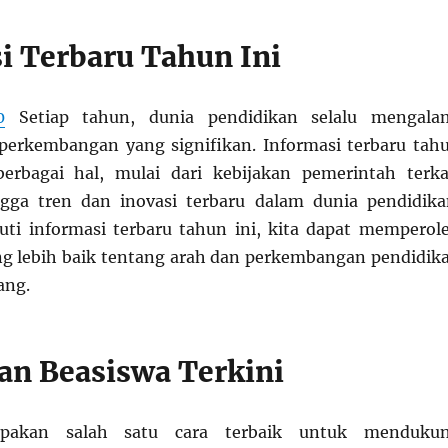
i Terbaru Tahun Ini
0
Setiap tahun, dunia pendidikan selalu mengala
perkembangan yang signifikan. Informasi terbaru tah
erbagai hal, mulai dari kebijakan pemerintah terka
ngga tren dan inovasi terbaru dalam dunia pendidika
ti informasi terbaru tahun ini, kita dapat memperol
 lebih baik tentang arah dan perkembangan pendidik
ang.
an Beasiswa Terkini
upakan salah satu cara terbaik untuk menduku