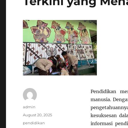
Terkini yang Men
Pendidikan me
manusia. Denga
Author
admin
pengetahuann
Posted
August 20, 2025
kesuksesan dal
on
Categories
pendidikan
informasi pendi