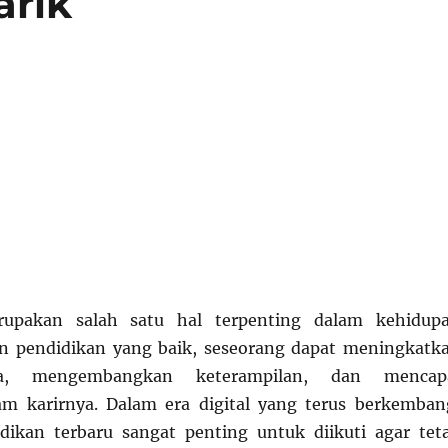
arik
rupakan salah satu hal terpenting dalam kehidup
n pendidikan yang baik, seseorang dapat meningkatk
ya, mengembangkan keterampilan, dan mencap
am karirnya. Dalam era digital yang terus berkemban
dikan terbaru sangat penting untuk diikuti agar tet