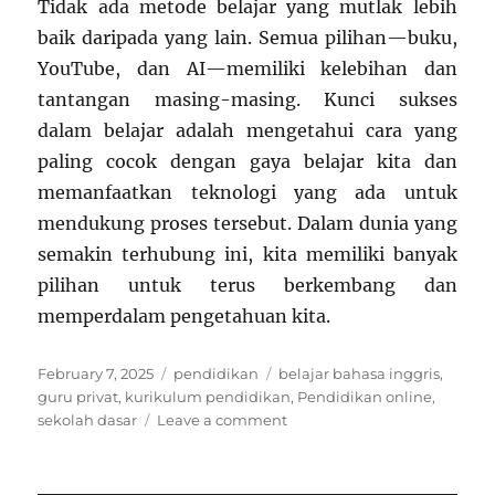
Tidak ada metode belajar yang mutlak lebih
baik daripada yang lain. Semua pilihan—buku,
YouTube, dan AI—memiliki kelebihan dan
tantangan masing-masing. Kunci sukses
dalam belajar adalah mengetahui cara yang
paling cocok dengan gaya belajar kita dan
memanfaatkan teknologi yang ada untuk
mendukung proses tersebut. Dalam dunia yang
semakin terhubung ini, kita memiliki banyak
pilihan untuk terus berkembang dan
memperdalam pengetahuan kita.
Posted
Categories
Tags
February 7, 2025
pendidikan
belajar bahasa inggris
,
on
guru privat
,
kurikulum pendidikan
,
Pendidikan online
,
on
sekolah dasar
Leave a comment
Buku,
YouTube,
atau