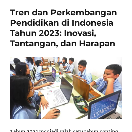
Pendidikan
Tren dan Perkembangan
–
Strategi
Pendidikan di Indonesia
Meningkatkan
Tahun 2023: Inovasi,
Kualitas
dan
Tantangan, dan Harapan
Akses
Belajar
di
Indonesia
Tahun 2023 menjadi salah satu tahun penting