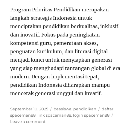
Program Prioritas Pendidikan merupakan
langkah strategis Indonesia untuk
menciptakan pendidikan berkualitas, inklusif,
dan inovatif. Fokus pada peningkatan
kompetensi guru, pemerataan akses,
penguatan kurikulum, dan literasi digital
menjadi kunci untuk menyiapkan generasi
yang siap menghadapi tantangan global di era
modern. Dengan implementasi tepat,
pendidikan Indonesia diharapkan mampu
mencetak generasi unggul dan kreatif.
Posted
Categories
Tags
September 10, 2025
beasiswa
,
pendidikan
daftar
on
spaceman88
,
link spaceman88
,
login spaceman88
on
Leave a comment
Program
Prioritas