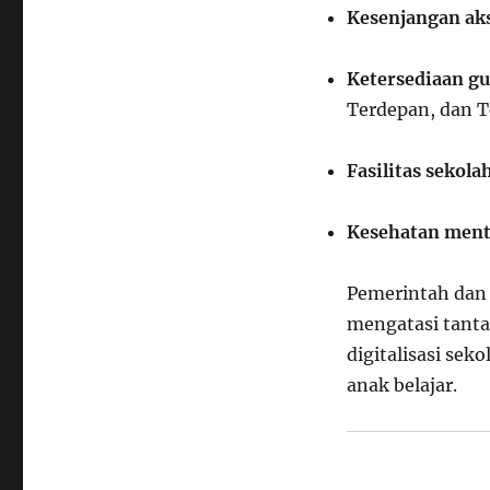
Kesenjangan ak
Ketersediaan gu
Terdepan, dan Te
Fasilitas sekol
Kesehatan ment
Pemerintah dan 
mengatasi tanta
digitalisasi se
anak belajar.