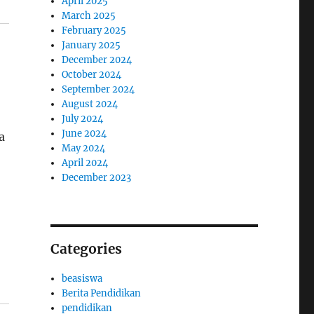
April 2025
March 2025
February 2025
January 2025
December 2024
October 2024
September 2024
August 2024
July 2024
June 2024
a
May 2024
April 2024
December 2023
Categories
beasiswa
Berita Pendidikan
pendidikan