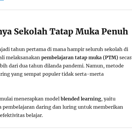
ya Sekolah Tatap Muka Penuh
adi tahun pertama di mana hampir seluruh sekolah di
ali melaksanakan
pembelajaran tatap muka (PTM)
secar
ebih dari dua tahun dilanda pandemi. Namun, metode
ring yang sempat populer tidak serta-merta
 mulai menerapkan model
blended learning
, yaitu
 pembelajaran daring dan luring untuk memberikan
 efektivitas belajar.