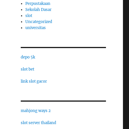
Perpustakaan
Sekolah Dasar
slot
Uncategorized
universitas
depo 5k
slot bet
link slot gacor
mahjong ways 2
slot server thailand