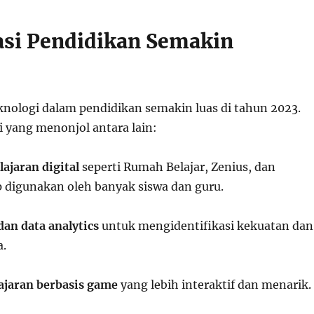
sasi Pendidikan Semakin
nologi dalam pendidikan semakin luas di tahun 2023.
i yang menonjol antara lain:
ajaran digital
seperti Rumah Belajar, Zenius, dan
 digunakan oleh banyak siswa dan guru.
an data analytics
untuk mengidentifikasi kekuatan dan
a.
ajaran berbasis game
yang lebih interaktif dan menarik.