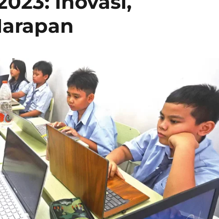
023: Inovasi,
Harapan