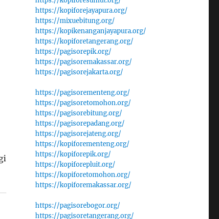
https://kopiforesumut.org/
https://kopiforejayapura.org/
https://mixuebitung.org/
https://kopikenanganjayapura.org/
https://kopiforetangerang.org/
https://pagisorepik.org/
https://pagisoremakassar.org/
https://pagisorejakarta.org/
https://pagisorementeng.org/
https://pagisoretomohon.org/
https://pagisorebitung.org/
https://pagisorepadang.org/
https://pagisorejateng.org/
https://kopiforementeng.org/
https://kopiforepik.org/
gi
https://kopiforepluit.org/
https://kopiforetomohon.org/
https://kopiforemakassar.org/
https://pagisorebogor.org/
https://pagisoretangerang.org/