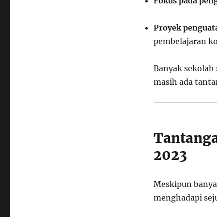
Fokus pada pen
Proyek penguatan
pembelajaran ko
Banyak sekolah 
masih ada tanta
Tantanga
2023
Meskipun banyak
menghadapi seju