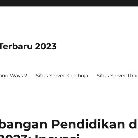
 Terbaru 2023
ong Ways 2
Situs Server Kamboja
Situs Server Tha
bangan Pendidikan d