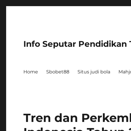
Info Seputar Pendidikan
Home
Sbobet88
Situs judi bola
Mahj
Tren dan Perkem