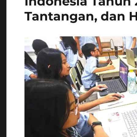
Indonesia Tahun 2
Tantangan, dan 