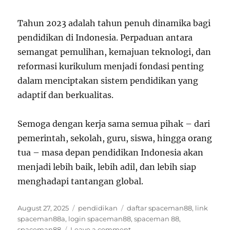
Tahun 2023 adalah tahun penuh dinamika bagi
pendidikan di Indonesia. Perpaduan antara
semangat pemulihan, kemajuan teknologi, dan
reformasi kurikulum menjadi fondasi penting
dalam menciptakan sistem pendidikan yang
adaptif dan berkualitas.
Semoga dengan kerja sama semua pihak – dari
pemerintah, sekolah, guru, siswa, hingga orang
tua – masa depan pendidikan Indonesia akan
menjadi lebih baik, lebih adil, dan lebih siap
menghadapi tantangan global.
Posted
Categories
Tags
August 27, 2025
pendidikan
daftar spaceman88
,
link
on
spaceman88a
,
login spaceman88
,
spaceman 88
,
on
spaceman88
Leave a comment