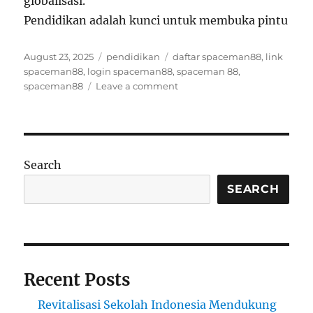
globalisasi.
Pendidikan adalah kunci untuk membuka pintu
Posted
Categories
Tags
August 23, 2025
pendidikan
daftar spaceman88
,
link
on
spaceman88
,
login spaceman88
,
spaceman 88
,
on
spaceman88
Leave a comment
Membangun
Masa
Depan
Melalui
Pendidikan
Search
Terbaik
dan
SEARCH
Beasiswa
Terbaru
Recent Posts
Revitalisasi Sekolah Indonesia Mendukung