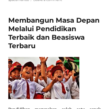
Tren
dan
Perkembangan
Membangun Masa Depan
Pendidikan
di
Melalui Pendidikan
Indonesia
Terbaik dan Beasiswa
Tahun
2023:
Terbaru
Inovasi,
Tantangan,
dan
Harapan