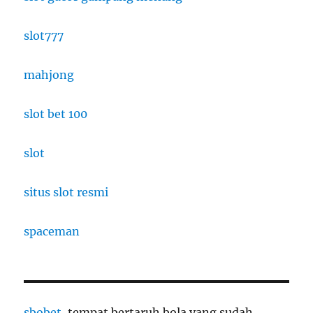
slot777
mahjong
slot bet 100
slot
situs slot resmi
spaceman
sbobet
, tempat bertaruh bola yang sudah